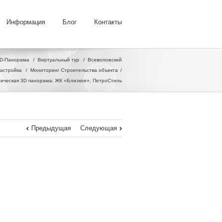
Информация
Блог
Контакты
D-Панорама
/
Виртуальный тур
/
Всеволожский
астройка
/
Мониторинг Строительства объекта
ическая 3D панорама: ЖК «Близкое», ПетроСтиль
Предыдущая
Следующая