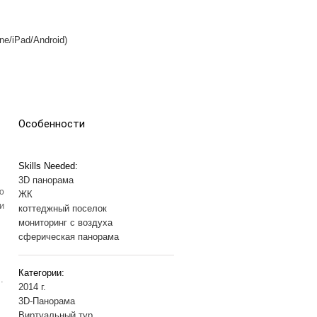
e/iPad/Android)
Особенности
Skills Needed:
3D панорама
ю
ЖК
и
коттеджный поселок
мониторинг с воздуха
сферическая панорама
Категории:
e
.
2014 г.
3D-Панорама
Виртуальный тур