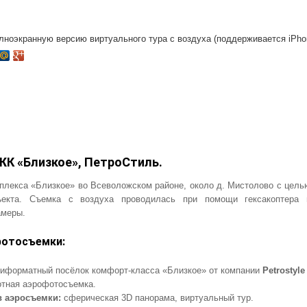
лноэкранную версию виртуального тура с воздуха (поддерживается iPhon
ЖК «Близкое», ПетроСтиль.
плекса «Близкое» во Всеволожском районе, около д. Мистолово с цель
ъекта. Съемка с воздуха проводилась при помощи гексакоптера 
амеры.
фотосъемки:
иформатный посёлок комфорт-класса «Близкое» от компании
Petrostyl
тная аэрофотосъемка.
в аэросъемки:
сферическая 3D панорама, виртуальный тур.