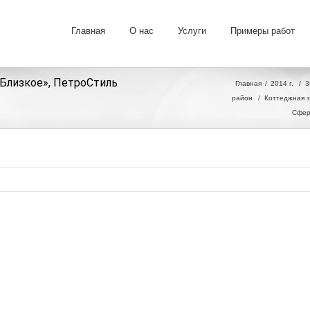
Главная
О нас
Услуги
Примеры работ
«Близкое», ПетроСтиль
Главная
2014 г.
/
3
район
/
Коттеджная з
Сфер