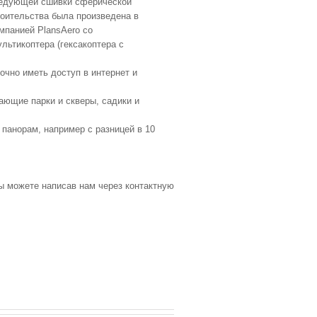
едующей сшивки сферической
оительства была произведена в
омпанией PlansAero со
льтикоптера (гексакоптера с
очно иметь доступ в интернет и
жающие парки и скверы, садики и
панорам, например с разницей в 10
ы можете написав нам через контактную