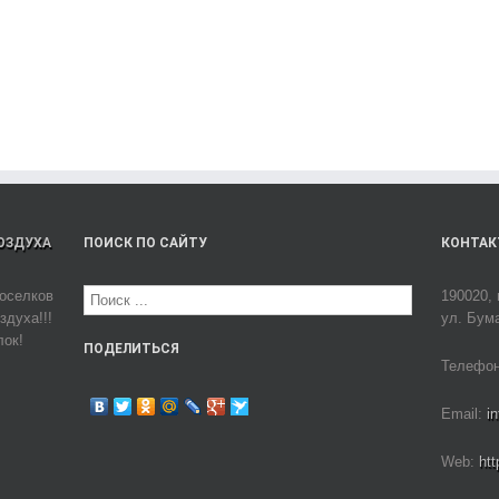
ВОЗДУХА
ПОИСК ПО САЙТУ
КОНТАК
оселков
190020, 
здуха!!!
ул. Бум
лок!
ПОДЕЛИТЬСЯ
Телефон:
Email:
i
Web:
ht