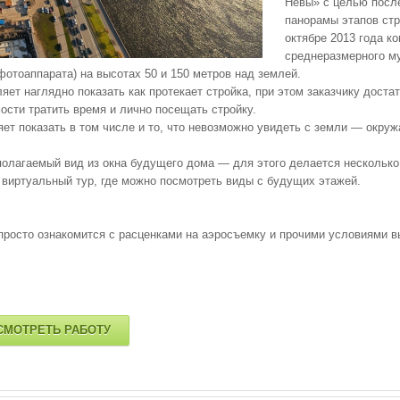
Невы» с целью посл
панорамы этапов стр
октябре 2013 года к
среднеразмерного му
отоаппарата) на высотах 50 и 150 метров над землей.
яет наглядно показать как протекает стройка, при этом заказчику достат
ости тратить время и лично посещать стройку.
яет показать в том числе и то, что невозможно увидеть с земли — окру
полагаемый вид из окна будущего дома — для этого делается несколько 
 виртуальный тур, где можно посмотреть виды с будущих этажей.
 просто ознакомится с расценками на аэросъемку и прочими условиями в
СМОТРЕТЬ РАБОТУ