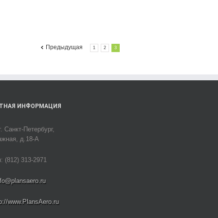
Предыдущая
1
2
3
ТНАЯ ИНФОРМАЦИЯ
г. Санкт-Петербург,
ажная, д.18-А
 (812) 313-2971
nfo@plansaero.ru
tp://www.PlansAero.ru