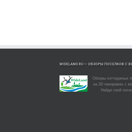
WIDELAND.RU — ОБЗОРЫ ПОСЕЛКОВ С 
Обзоры коттеджных п
на 3D панорамах с во
Найди свой посе